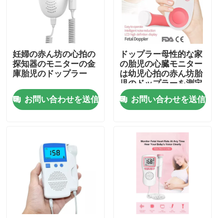
工場見学
妊婦の赤ん坊の心拍の
ドップラー母性的な家
品質管理
探知器のモニターの金
の胎児の心臓モニター
庫胎児のドップラー
は幼児心拍の赤ん坊胎
児のドップラーを測定
お問い合わせ
する
お問い合わせを送信
お問い合わせを送信
引用を要求
スポイトの注入ポンプ
マルチパラメータ患者モニター
母性的な胎児のモニター