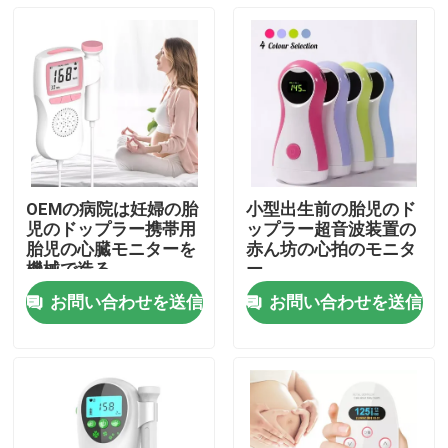
OEMの病院は妊婦の胎
小型出生前の胎児のド
児のドップラー携帯用
ップラー超音波装置の
胎児の心臓モニターを
赤ん坊の心拍のモニタ
機械で造る
ー
お問い合わせを送信
お問い合わせを送信
家
製品
私たちに関しては