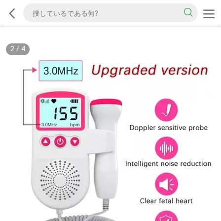
2
/
4